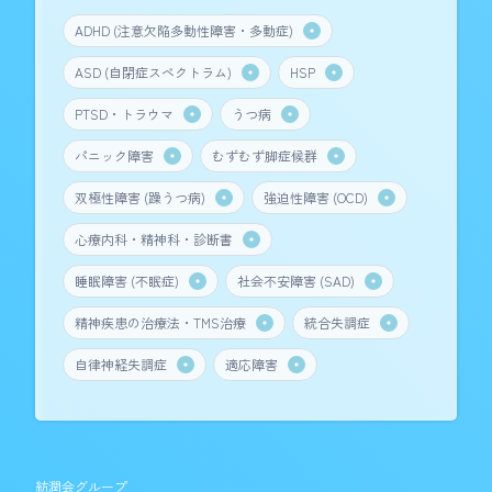
ADHD (注意欠陥多動性障害・多動症)
ASD (自閉症スペクトラム)
HSP
PTSD・トラウマ
うつ病
パニック障害
むずむず脚症候群
双極性障害 (躁うつ病)
強迫性障害 (OCD)
心療内科・精神科・診断書
睡眠障害 (不眠症)
社会不安障害 (SAD)
精神疾患の治療法・TMS治療
統合失調症
自律神経失調症
適応障害
紡潤会グループ