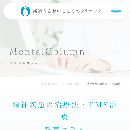
当院について
MentalColumn
初めての方へ
メンタルコラム
診療内容
心療内科TOP
メンタルコラム
精神疾患の治療法・TMS治療
医療支援制度
精神疾患の治療法・TMS治
病名
療
発達障害・気質
新着コラム