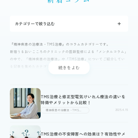
症状
カテゴリーで絞り込む
メンタルコラム
『精神疾患の治療法・TMS治療』のコラムカテゴリーです。
診断書
即日発行
可能
最短
新宿うるおいこころのクリニックの医師監修による「メンタルコラム」
の中で、「精神疾患の治療法」や「TMS治療」についてご紹介してい
WEB予約
る記事を集めたカテゴリーです。
TMSとはTranscranial Magnetic Stimulation（経頭蓋磁気刺激法）の
略語です。
TMS治療は、磁気を用いて人間の感情を司る前頭葉に刺激を与えて脳
紡潤会について
プライバシーポリシー
を活性化させ、多様な症状の緩和を図る磁気治療のことです。
TMS治療と修正型電気けいれん療法の違いを
特徴やメリットから比較！
磁気で、人間の頭の中の脳髄の前頭葉部分に刺激を与えるなんて、ちょ
2025.4.15
っとSFちっくで怖いと思われるかもしれませんが、TMS治療は国内で
精神疾患の治療法・TMS治
療
も認証されている安全な最新の治療法で、日本では2019年6月に保険適
用になりました。
しかし、残念ながら多くのクリニックで自由診療扱いとなり保険適用に
TMS治療の不安障害への効果は？有効性やメ