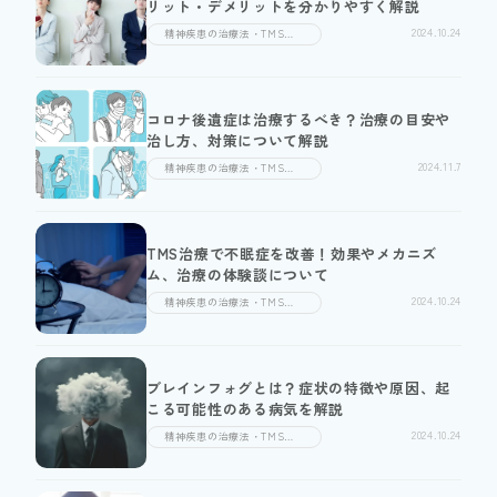
リット・デメリットを分かりやすく解説
はなりません。保険適用のTMS治療を取り扱うクリニックでも厳しい
2024.10.24
適用条件があるため、保険適用での治療はなかなか受けられないのが現
精神疾患の治療法・TMS治
療
状です。
身体を傷つけず副作用も少ない治療方法のため、近年では薬物治療に抵
抗のある方や薬物治療を受けても効果のなかった方にも選ばれる選択肢
コロナ後遺症は治療するべき？治療の目安や
治し方、対策について解説
の一つとなっています。ぜひ、本コラムを参考にしてみてください。
2024.11.7
精神疾患の治療法・TMS治
療
TMS治療で不眠症を改善！効果やメカニズ
ム、治療の体験談について
2024.10.24
精神疾患の治療法・TMS治
療
ブレインフォグとは？症状の特徴や原因、起
こる可能性のある病気を解説
2024.10.24
精神疾患の治療法・TMS治
療