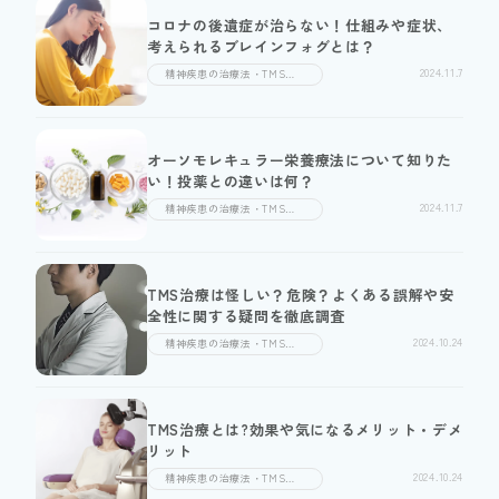
コロナの後遺症が治らない！仕組みや症状、
考えられるブレインフォグとは？
2024.11.7
精神疾患の治療法・TMS治
療
オーソモレキュラー栄養療法について知りた
い！投薬との違いは何？
2024.11.7
精神疾患の治療法・TMS治
療
TMS治療は怪しい？危険？よくある誤解や安
全性に関する疑問を徹底調査
2024.10.24
精神疾患の治療法・TMS治
療
TMS治療とは?効果や気になるメリット・デメ
リット
2024.10.24
精神疾患の治療法・TMS治
療