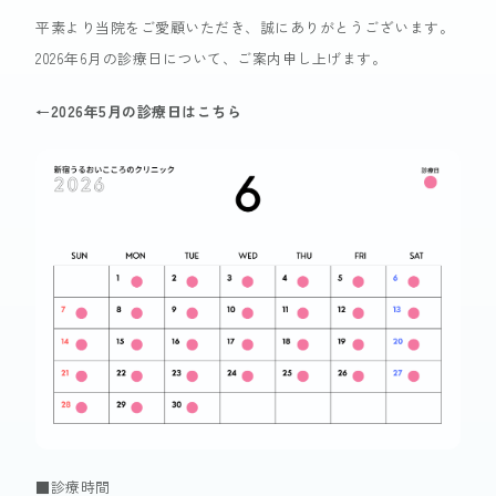
平素より当院をご愛顧いただき、誠にありがとうございます。
症状
2026年6月の診療日について、ご案内申し上げます。
メンタルコラム
←2026年5月の診療日はこちら
診断書
即日発行
可能
最短
WEB予約
紡潤会について
プライバシーポリシー
■診療時間