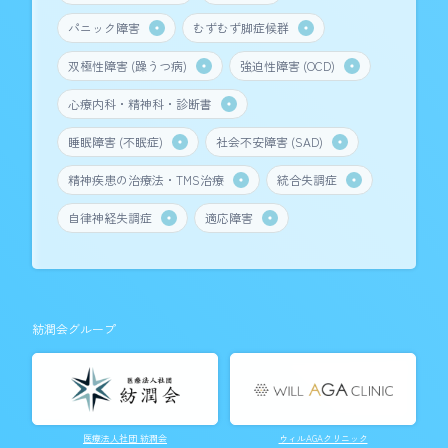
パニック障害
むずむず脚症候群
双極性障害 (躁うつ病)
強迫性障害 (OCD)
心療内科・精神科・診断書
睡眠障害 (不眠症)
社会不安障害 (SAD)
精神疾患の治療法・TMS治療
統合失調症
自律神経失調症
適応障害
紡潤会グループ
医療法人社団 紡潤会
ウィルAGAクリニック